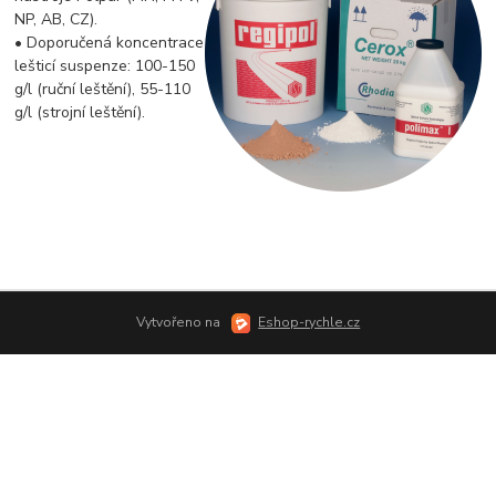
NP, AB, CZ).
• Doporučená koncentrace
lešticí suspenze: 100-150
g/l (ruční leštění), 55-110
g/l (strojní leštění).
Vytvořeno na
Eshop-rychle.cz