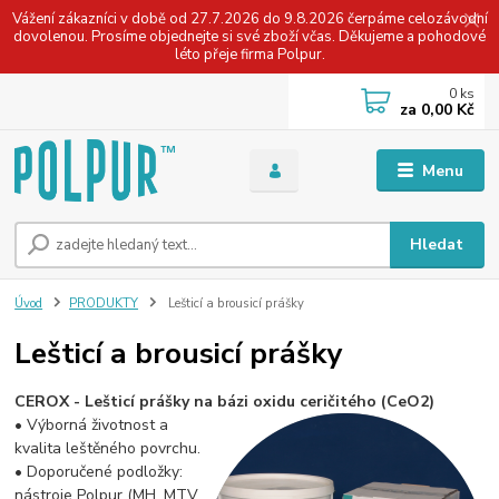
Vážení zákazníci v době od 27.7.2026 do 9.8.2026 čerpáme celozávodní
dovolenou. Prosíme objednejte si své zboží včas. Děkujeme a pohodové
léto přeje firma Polpur.
0
ks
za
0,00 Kč
Menu
Hledat
Úvod
PRODUKTY
Lešticí a brousicí prášky
Lešticí a brousicí prášky
CEROX - Lešticí prášky na bázi oxidu ceričitého (CeO2)
• Výborná životnost a
kvalita leštěného povrchu.
• Doporučené podložky:
nástroje Polpur (MH, MTV,