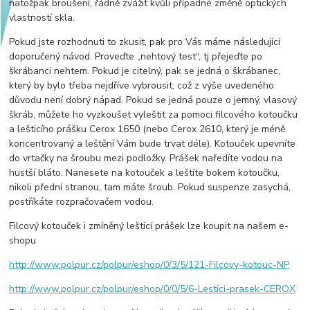
natožpak broušení, řádně zvážit kvůli případné změně optických
vlastností skla.
Pokud jste rozhodnuti to zkusit, pak pro Vás máme následující
doporučený návod. Proveďte „nehtový test“, tj přejeďte po
škrábanci nehtem. Pokud je citelný, pak se jedná o škrábanec,
který by bylo třeba nejdříve vybrousit, což z výše uvedeného
důvodu není dobrý nápad. Pokud se jedná pouze o jemný, vlasový
škráb, můžete ho vyzkoušet vyleštit za pomoci filcového kotoučku
a lešticího prášku Cerox 1650 (nebo Cerox 2610, který je méně
koncentrovaný a leštění Vám bude trvat déle). Kotouček upevníte
do vrtačky na šroubu mezi podložky. Prášek naředíte vodou na
hustší bláto. Nanesete na kotouček a leštíte bokem kotoučku,
nikoli přední stranou, tam máte šroub. Pokud suspenze zasychá,
postříkáte rozpračovačem vodou.
Filcový kotouček i zmíněný lešticí prášek lze koupit na našem e-
shopu
http://www.polpur.cz/polpur/eshop/0/3/5/121-Filcovy-kotouc-NP
http://www.polpur.cz/polpur/eshop/0/0/5/6-Lestici-prasek-CEROX