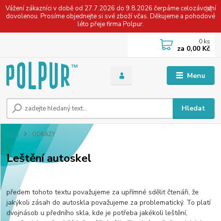
Vážení zákazníci v době od 27.7.2026 do 9.8.2026 čerpáme celozávodní
dovolenou. Prosíme objednejte si své zboží včas. Děkujeme a pohodové
léto přeje firma Polpur.
0
ks
za
0,00 Kč
Menu
Hledat
Úvod
ODKAZY
Leštění autoskel
předem tohoto textu považujeme za upřímné sdělit čtenáři, že
jakýkoli zásah do autoskla považujeme za problematický. To platí
dvojnásob u předního skla, kde je potřeba jakékoli leštění,