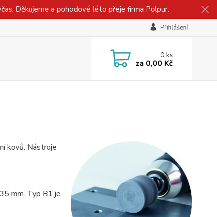
včas. Děkujeme a pohodové léto přeje firma Polpur.
Přihlášení
0
ks
za
0,00 Kč
ní kovů. Nástroje
,
,35 mm. Typ B1 je