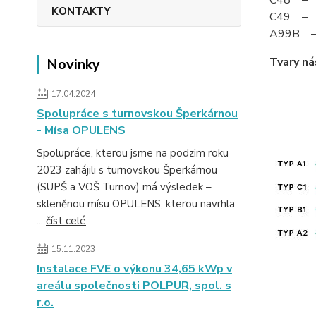
C48 – če
KONTAKTY
C49 – ze
A99B – 
Tvary ná
Novinky
17.04.2024
Spolupráce s turnovskou Šperkárnou
- Mísa OPULENS
Spolupráce, kterou jsme na podzim roku
2023 zahájili s turnovskou Šperkárnou
(SUPŠ a VOŠ Turnov) má výsledek –
skleněnou mísu OPULENS, kterou navrhla
...
číst celé
15.11.2023
Instalace FVE o výkonu 34,65 kWp v
areálu společnosti POLPUR, spol. s
r.o.