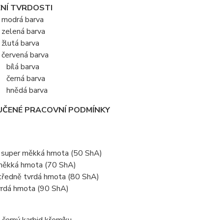
NÍ TVRDOSTI
odrá barva
elená barva
lutá barva
ervená barva
bílá barva
černá barva
hnědá barva
ČENÉ PRACOVNÍ PODMÍNKY
s
per měkká hmota (50 ShA)
ká hmota (70 ShA)
edně tvrdá hmota (80 ShA)
dá hmota (90 ShA)