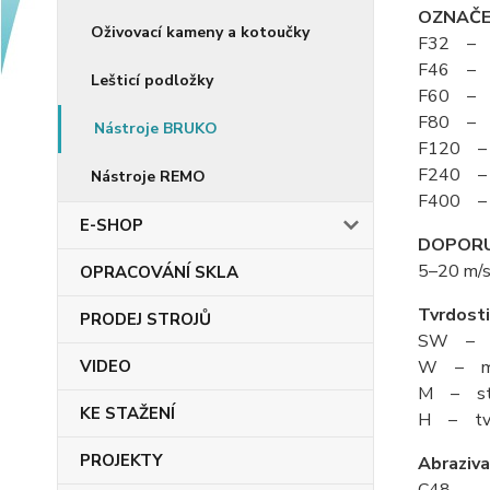
OZNAČE
Oživovací kameny a kotoučky
F32 – m
F46 – z
Lešticí podložky
F60 – ž
F80 – č
Nástroje BRUKO
F120 – 
F240 – 
Nástroje REMO
F400 – 
E-SHOP
DOPORU
5–20 m/
OPRACOVÁNÍ SKLA
Tvrdosti
PRODEJ STROJŮ
SW – su
VIDEO
W – měk
M – stř
KE STAŽENÍ
H – tvr
PROJEKTY
Abraziva