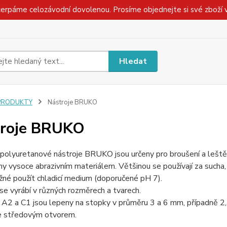
čerpáme celozávodní dovolenou. Prosíme objednejte si své zboží 
Hledat
PRODUKTY
Nástroje BRUKO
troje BRUKO
í polyuretanové nástroje BRUKO jsou určeny pro broušení a leště
ny vysoce abrazivním materiálem. Většinou se používají za sucha
žné použít chladicí medium (doporučené pH 7).
se vyrábí v různých rozměrech a tvarech.
 A2 a C1 jsou lepeny na stopky v průměru 3 a 6 mm, případně 2
e středovým otvorem.