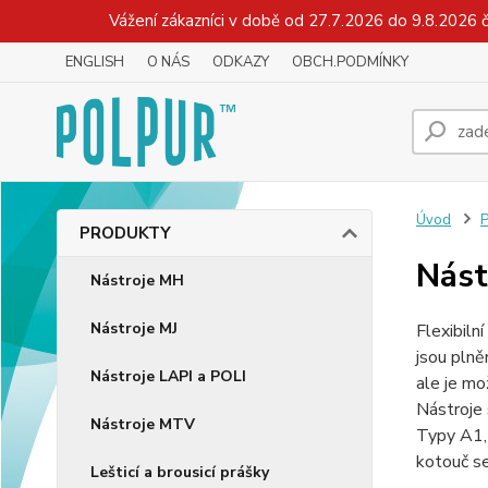
Vážení zákazníci v době od 27.7.2026 do 9.8.2026 
ENGLISH
O NÁS
ODKAZY
OBCH.PODMÍNKY
Úvod
PRODUKTY
Nás
Nástroje MH
Nástroje MJ
Flexibiln
jsou plně
Nástroje LAPI a POLI
ale je mo
Nástroje 
Nástroje MTV
Typy A1,
kotouč s
Lešticí a brousicí prášky