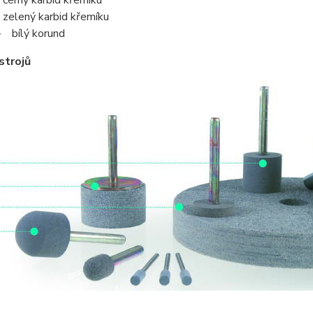
rný karbid křemíku
lený karbid křemíku
bílý korund
strojů