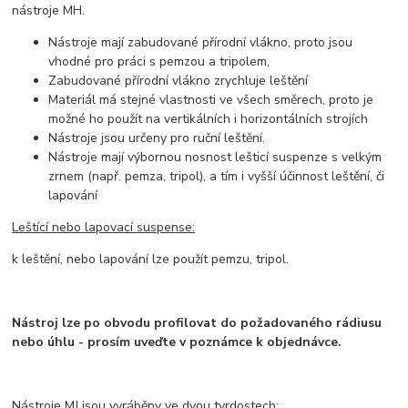
nástroje MH.
Nástroje mají zabudované přírodní vlákno, proto jsou
vhodné pro práci s pemzou a tripolem,
Zabudované přírodní vlákno zrychluje leštění
Materiál má stejné vlastnosti ve všech směrech, proto je
možné ho použít na vertikálních i horizontálních strojích
Nástroje jsou určeny pro ruční leštění.
Nástroje mají výbornou nosnost lešticí suspenze s velkým
zrnem (např. pemza, tripol), a tím i vyšší účinnost leštění, či
lapování
Leštící nebo lapovací suspense:
k leštění, nebo lapování lze použít pemzu, tripol.
Nástroj lze po obvodu profilovat do požadovaného rádiusu
nebo úhlu - prosím uveďte v poznámce k objednávce.
Nástroje MJ jsou vyráběny ve dvou tvrdostech: