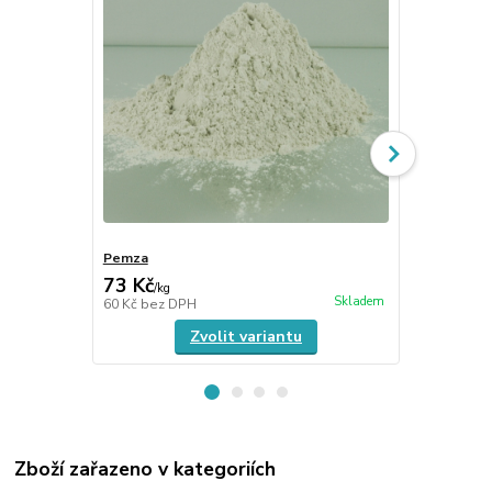
Pemza
Tripol
73 Kč
59 Kč
/
kg
/
kg
Skladem
60 Kč
bez DPH
49 Kč
bez D
Zvolit variantu
Zboží zařazeno v kategoriích