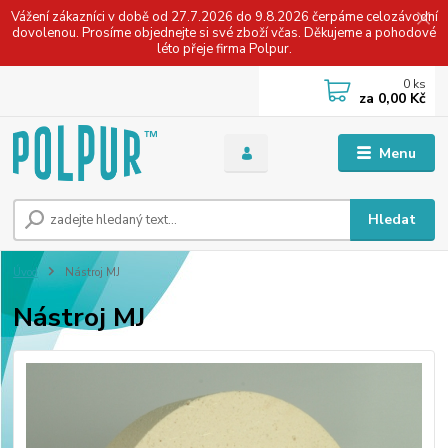
Vážení zákazníci v době od 27.7.2026 do 9.8.2026 čerpáme celozávodní
dovolenou. Prosíme objednejte si své zboží včas. Děkujeme a pohodové
léto přeje firma Polpur.
0
ks
za
0,00 Kč
Menu
Hledat
Úvod
Nástroj MJ
Nástroj MJ