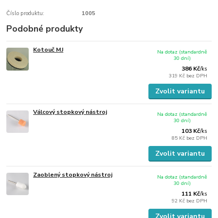
Číslo produktu:
1005
Podobné produkty
Kotouč MJ
Na dotaz (standardně
30 dní)
386 Kč
/
ks
319 Kč
bez DPH
Zvolit variantu
Válcový stopkový nástroj
Na dotaz (standardně
30 dní)
103 Kč
/
ks
85 Kč
bez DPH
Zvolit variantu
Zaoblený stopkový nástroj
Na dotaz (standardně
30 dní)
111 Kč
/
ks
92 Kč
bez DPH
Zvolit variantu