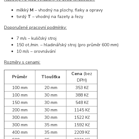
měkký
M
– vhodný na plochy, fleky a opravy
tvrdý
T
– vhodný na fazety a řezy
Doporučené pracovní podmínky:
7 m/s – kuličský stroj
150 ot./min. – hladinářský stroj (pro průměr 600 mm)
10 m/s – orovnávání
Rozměry s cenami:
Cena
(bez
Průměr
Tloušťka
DPH)
100 mm
20 mm
353 Kč
100 mm
30 mm
388 Kč
150 mm
30 mm
548 Kč
200 mm
30 mm
1145 Kč
300 mm
30 mm
1522 Kč
300 mm
35 mm
1592 Kč
400 mm
35 mm
2209 Kč