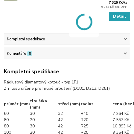
7 325 Kč
/
ks
6 054 Kč
bez DPH
Detail
Kompletní specifikace
Komentáře
0
Kompletní specifikace
Rádiusový diamantový kotouč - typ 1F1
Zrnitosti určené pro hrubé broušení (D181, D213, D251)
tloušťka
průměr (mm)
střed (mm)
radius
cena (bez
(mm)
60
30
32
R40
7 264 Kč
80
20
42
R20
7 557 Kč
80
30
42
R25
10 893 Kč
100
20
42
R25
9 354 Kč