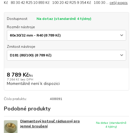
Kč 80 30 42 R25 10 893 Kč 100 20 42 R25 9 354 Kč 100 30 ...
celý popis
Dostupnost
Na dotaz (standardně 4 týdny)
Rozměr nástroje
Zrnitost nástroje
8 789 Kč
/
ks
7 264 Kč
bez DPH
Momentálně není k dispozici
Číslo produktu:
408091
Podobné produkty
Diamantový kotouč rádiusový pro
Na dotaz (standardně
jemné broušení
4 týdny)