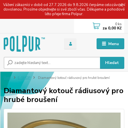
Vážení zákazníci v době od 27.7.2026 do 9.8.2026 čerpáme celozávodní
dovolenou. Prosíme objednejte si své zboží včas. Děkujeme a pohodové
léto přeje firma Polpur.
0
ks
za
0,00 Kč
Menu
Hledat
Úvod
E-SHOP
Diamantový kotouč rádiusový pro hrubé broušení
Diamantový kotouč rádiusový pro
hrubé broušení