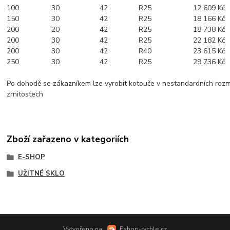
100
30
42
R25
12 609 Kč
150
30
42
R25
18 166 Kč
200
20
42
R25
18 738 Kč
200
30
42
R25
22 182 Kč
200
30
42
R40
23 615 Kč
250
30
42
R25
29 736 Kč
Po dohodě se zákazníkem lze vyrobit kotouče v nestandardních roz
zrnitostech
Zboží zařazeno v kategoriích
E-SHOP
UŽITNÉ SKLO
Vytvořeno na
Eshop-rychle.cz