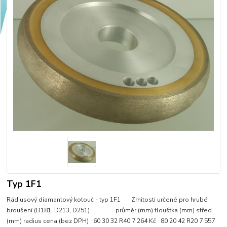
Typ 1F1
Rádiusový diamantový kotouč - typ 1F1 Zrnitosti určené pro hrubé
broušení (D181, D213, D251) průměr (mm) tloušťka (mm) střed
(mm) radius cena (bez DPH) 60 30 32 R40 7 264 Kč 80 20 42 R20 7 557