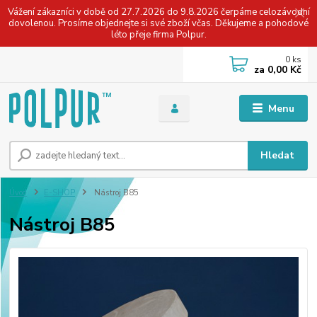
Vážení zákazníci v době od 27.7.2026 do 9.8.2026 čerpáme celozávodní
dovolenou. Prosíme objednejte si své zboží včas. Děkujeme a pohodové
léto přeje firma Polpur.
0
ks
za
0,00 Kč
Menu
Hledat
Úvod
E-SHOP
Nástroj B85
Nástroj B85