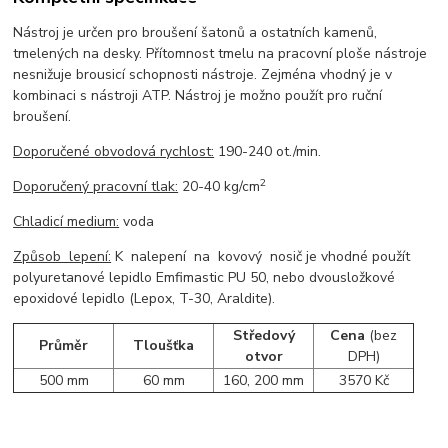
Nástroj je určen pro broušení šatonů a ostatních kamenů,
tmelených na desky. Přítomnost tmelu na pracovní ploše nástroje
nesnižuje brousicí schopnosti nástroje. Zejména vhodný je v
kombinaci s nástroji ATP. Nástroj je možno použít pro ruční
broušení.
Doporučené obvodová rychlost:
190-240 ot./min.
2
Doporučený pracovní tlak:
20-40 kg/cm
Chladicí medium:
voda
Způsob lepení:
K nalepení na kovový nosič je vhodné použít
polyuretanové lepidlo Emfimastic PU 50, nebo dvousložkové
epoxidové lepidlo (Lepox, T-30, Araldite).
Středový
Cena
(bez
Průměr
Tloušťka
otvor
DPH)
500 mm
60 mm
160, 200 mm
3570 Kč