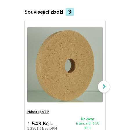
Související zboží
3
Novinka
Nástroj ATP
Nástroj AB
Na dotaz
1 549 Kč
364 Kč
(standardně 30
/
ks
/
ks
dní)
1 280 Kč
bez DPH
301 Kč
bez 