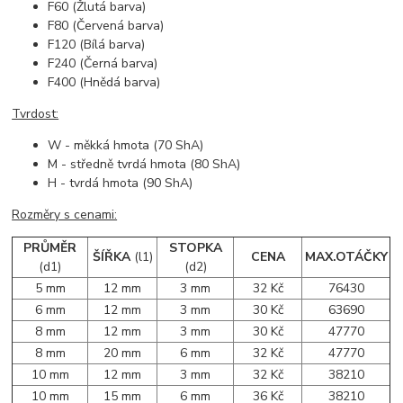
F60 (Žlutá barva)
F80 (Červená barva)
F120 (Bílá barva)
F240 (Černá barva)
F400 (Hnědá barva)
Tvrdost:
W - měkká hmota (70 ShA)
M - středně tvrdá hmota (80 ShA)
H - tvrdá hmota (90 ShA)
Rozměry s cenami:
PRŮMĚR
STOPKA
ŠÍŘKA
(l1)
CENA
MAX.OTÁČKY
(d1)
(d2)
5 mm
12 mm
3 mm
32 Kč
76430
6 mm
12 mm
3 mm
30 Kč
63690
8 mm
12 mm
3 mm
30 Kč
47770
8 mm
20 mm
6 mm
32 Kč
47770
10 mm
12 mm
3 mm
32 Kč
38210
10 mm
15 mm
6 mm
36 Kč
38210