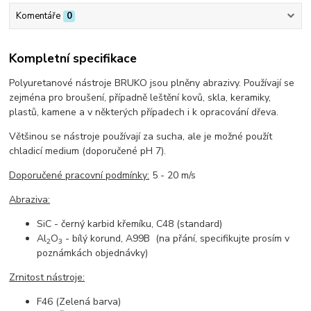
Komentáře
0
Kompletní specifikace
Polyuretanové nástroje BRUKO jsou plněny abrazivy. Používají se
zejména pro broušení, případně leštění kovů, skla, keramiky,
plastů, kamene a v některých případech i k opracování dřeva.
Většinou se nástroje používají za sucha, ale je možné použít
chladicí medium (doporučené pH 7).
Doporučené pracovní podmínky:
5 - 20 m/s
Abraziva:
SiC - černý karbid křemíku, C48 (standard)
Al
O
- bílý korund, A99B (na přání, specifikujte prosím v
2
3
poznámkách objednávky)
Zrnitost nástroje:
F46 (Zelená barva)