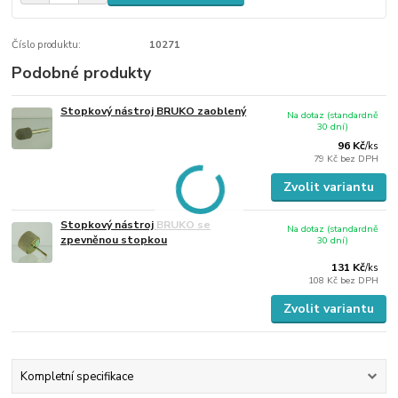
Číslo produktu:
10271
Podobné produkty
Stopkový nástroj BRUKO zaoblený
Na dotaz (standardně
30 dní)
96 Kč
/
ks
79 Kč
bez DPH
Zvolit variantu
Stopkový nástroj BRUKO se
Na dotaz (standardně
zpevněnou stopkou
30 dní)
131 Kč
/
ks
108 Kč
bez DPH
Zvolit variantu
Kompletní specifikace