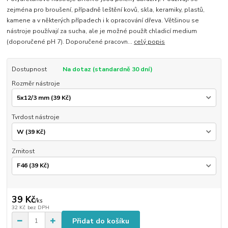
zejména pro broušení, případně leštění kovů, skla, keramiky, plastů,
kamene a v některých případech i k opracování dřeva. Většinou se
nástroje používají za sucha, ale je možné použít chladicí medium
(doporučené pH 7). Doporučené pracovn...
celý popis
Dostupnost
Na dotaz (standardně 30 dní)
Rozměr nástroje
Tvrdost nástroje
Zrnitost
39 Kč
/
ks
32 Kč
bez DPH
Přidat do košíku