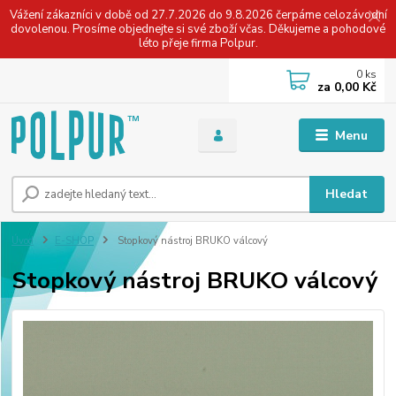
Vážení zákazníci v době od 27.7.2026 do 9.8.2026 čerpáme celozávodní
dovolenou. Prosíme objednejte si své zboží včas. Děkujeme a pohodové
léto přeje firma Polpur.
0
ks
za
0,00 Kč
Menu
Hledat
Úvod
E-SHOP
Stopkový nástroj BRUKO válcový
Stopkový nástroj BRUKO válcový