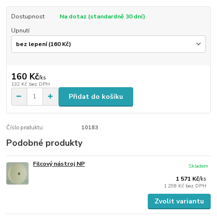
Dostupnost
Na dotaz (standardně 30 dní)
Upnutí
160 Kč
/
ks
132 Kč
bez DPH
Přidat do košíku
Číslo produktu:
10183
Podobné produkty
Filcový nástroj NP
Skladem
1 571 Kč
/
ks
1 298 Kč
bez DPH
Zvolit variantu