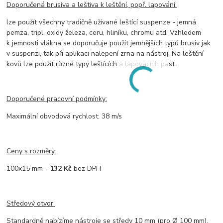
Doporučená brusiva a leštiva
k leštění, popř. lapování:
lze použít všechny tradičně užívané leštící suspenze - jemná
pemza, tripl, oxidy železa, ceru, hliníku, chromu atd. Vzhledem
k jemnosti vlákna se doporučuje použít jemnějších typů brusiv jak
v suspenzi, tak při aplikaci nalepení zrna na nástroj. Na leštění
kovů lze použít různé typy leštících a lapovacích past.
Doporučené pracovní podmínky:
Maximální obvodová rychlost: 38 m/s
Ceny s rozměry:
100x15 mm -
132 Kč
bez DPH
Středový otvor:
Standardně nabízíme nástroje se středy 10 mm (pro Ø 100 mm).