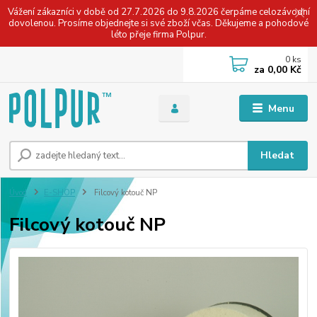
Vážení zákazníci v době od 27.7.2026 do 9.8.2026 čerpáme celozávodní
dovolenou. Prosíme objednejte si své zboží včas. Děkujeme a pohodové
léto přeje firma Polpur.
0
ks
za
0,00 Kč
Menu
Hledat
Úvod
E-SHOP
Filcový kotouč NP
Filcový kotouč NP