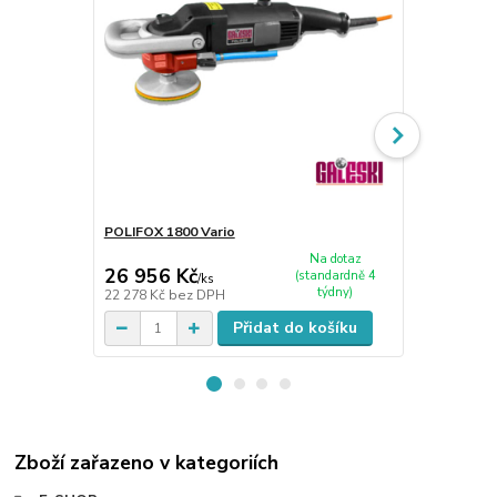
POLIFOX 1800 Vario
Nosiče
Na dotaz
26 956 Kč
242 Kč
(standardně 4
/
ks
/
ks
týdny)
22 278 Kč
bez DPH
200 Kč
bez 
Přidat do košíku
Zboží zařazeno v kategoriích