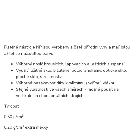
Plstěné nástroje NP jsou vyrobeny z čisté přírodní vlny a mají bílou
až lehce nažloutlou barvu.
Výborný nosič brousicích, lapovacích a lešticích suspenzí
Využití: užitné sklo, bižuterie, polodrahokamy, optické sklo,
ploché sklo, strojírenství
Výborná nasákavost díky kvalitnímu (ovčímu) vláknu
Stejné vlastnosti ve všech směrech - možné použít na
vertikálních i horizontálních strojích
Tvrdost:
3
0,50 g/cm
3
0,20 g/cm
extra měkký