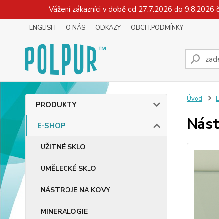
Vážení zákazníci v době od 27.7.2026 do 9.8.2026 
ENGLISH
O NÁS
ODKAZY
OBCH.PODMÍNKY
Úvod
PRODUKTY
Nást
E-SHOP
UŽITNÉ SKLO
UMĚLECKÉ SKLO
NÁSTROJE NA KOVY
MINERALOGIE