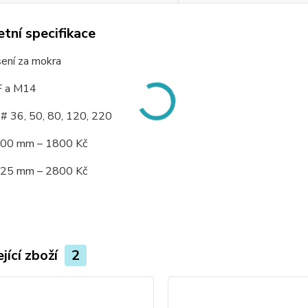
tní specifikace
šení za mokra
SF a M14
: # 36, 50, 80, 120, 220
100 mm – 1800 Kč
125 mm – 2800 Kč
jící zboží
2