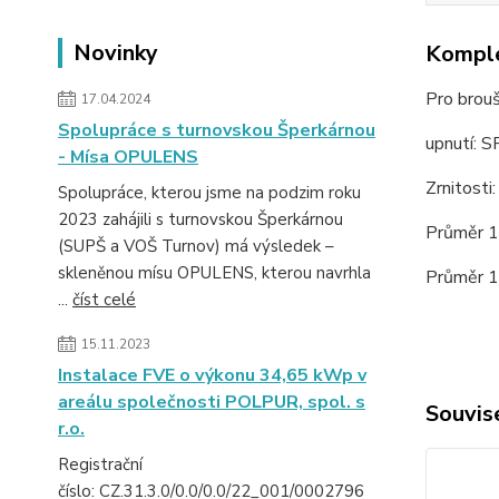
Novinky
Komple
Pro brou
17.04.2024
Spolupráce s turnovskou Šperkárnou
upnutí: 
- Mísa OPULENS
Zrnitosti
Spolupráce, kterou jsme na podzim roku
2023 zahájili s turnovskou Šperkárnou
Průměr 
(SUPŠ a VOŠ Turnov) má výsledek –
skleněnou mísu OPULENS, kterou navrhla
Průměr 
...
číst celé
15.11.2023
Instalace FVE o výkonu 34,65 kWp v
areálu společnosti POLPUR, spol. s
Souvise
r.o.
Registrační
číslo: CZ.31.3.0/0.0/0.0/22_001/0002796