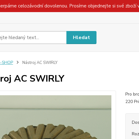
čerpáme celozávodní dovolenou. Prosíme objednejte si své zboží 
Hledat
E-SHOP
Nástroj AC SWIRLY
roj AC SWIRLY
Pro bro
220 Pr
Dos
Roz