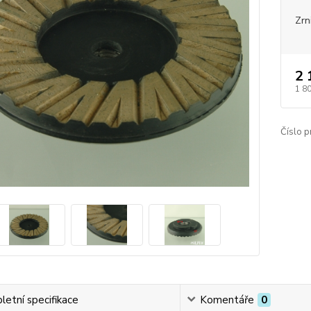
Zrn
2 
1 8
Číslo p
etní specifikace
Komentáře
0