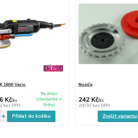
 1800 Vario
Nosiče
Na dotaz
6 Kč
242 Kč
(standardně 4
/
ks
/
ks
týdny)
Kč
bez DPH
200 Kč
bez DPH
Přidat do košíku
Zvolit variantu