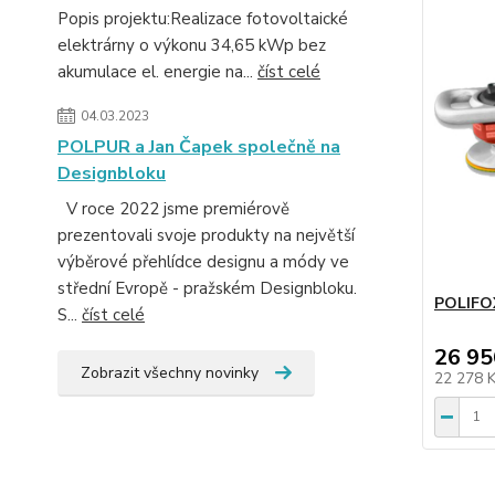
Popis projektu:Realizace fotovoltaické
elektrárny o výkonu 34,65 kWp bez
akumulace el. energie na...
číst celé
04.03.2023
POLPUR a Jan Čapek společně na
Designbloku
V roce 2022 jsme premiérově
prezentovali svoje produkty na největší
výběrové přehlídce designu a módy ve
střední Evropě - pražském Designbloku.
POLIFOX
S...
číst celé
26 95
Zobrazit všechny novinky
22 278 