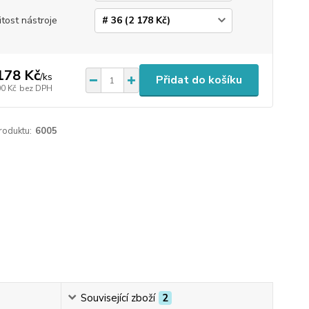
itost nástroje
178 Kč
/
ks
Přidat do košíku
00 Kč
bez DPH
roduktu:
6005
Související zboží
2