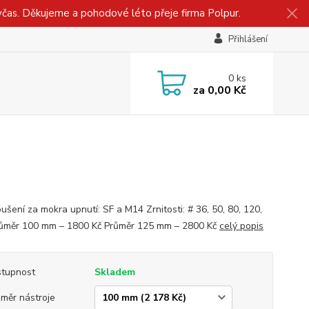
včas. Děkujeme a pohodové léto přeje firma Polpur.
Přihlášení
0
ks
za
0,00 Kč
ušení za mokra upnutí: SF a M14 Zrnitosti: # 36, 50, 80, 120,
ůměr 100 mm – 1800 Kč Průměr 125 mm – 2800 Kč
celý popis
tupnost
Skladem
měr nástroje