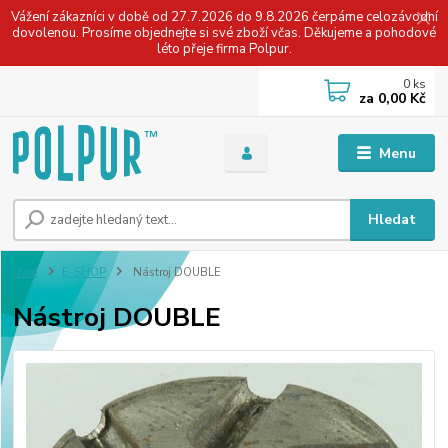
Vážení zákazníci v době od 27.7.2026 do 9.8.2026 čerpáme celozávodní
dovolenou. Prosíme objednejte si své zboží včas. Děkujeme a pohodové
léto přeje firma Polpur.
0
ks
za
0,00 Kč
Menu
Hledat
Úvod
E-SHOP
Nástroj DOUBLE
Nástroj DOUBLE