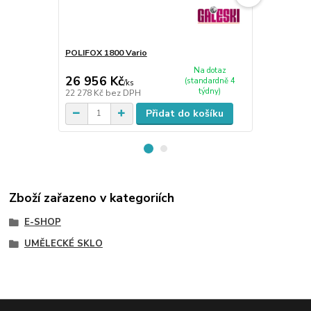
POLIFOX 1800 Vario
Nosiče
Na dotaz
26 956 Kč
242 Kč
(standardně 4
/
ks
/
ks
týdny)
22 278 Kč
bez DPH
200 Kč
bez 
Přidat do košíku
Zboží zařazeno v kategoriích
E-SHOP
UMĚLECKÉ SKLO