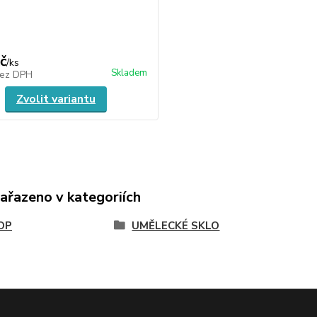
č
/
ks
Skladem
ez DPH
Zvolit variantu
zařazeno v kategoriích
OP
UMĚLECKÉ SKLO