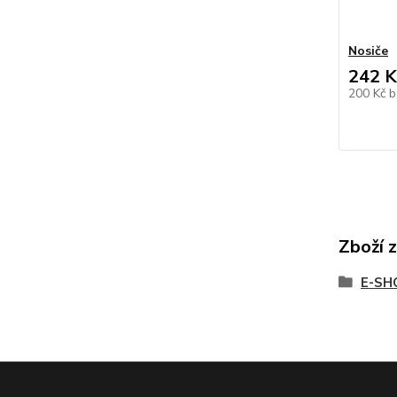
Nosiče
242 K
200 Kč
b
Zboží 
E-SH