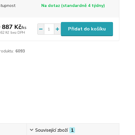
tupnost
Na dotaz (standardně 4 týdny)
 887 Kč
/
ks
Přidat do košíku
262 Kč
bez DPH
roduktu:
6093
Související zboží
1