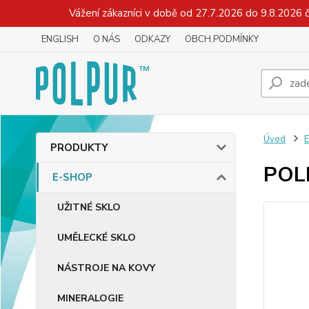
Vážení zákazníci v době od 27.7.2026 do 9.8.2026 
ENGLISH
O NÁS
ODKAZY
OBCH.PODMÍNKY
Úvod
PRODUKTY
POLI
E-SHOP
UŽITNÉ SKLO
UMĚLECKÉ SKLO
NÁSTROJE NA KOVY
MINERALOGIE