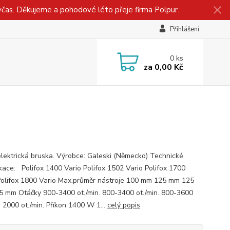
včas. Děkujeme a pohodové léto přeje firma Polpur.
Přihlášení
0
ks
za
0,00 Kč
elektrická bruska. Výrobce: Galeski (Německo) Technické
ikace: Polifox 1400 Vario Polifox 1502 Vario Polifox 1700
Polifox 1800 Vario Max.průměr nástroje 100 mm 125 mm 125
 mm Otáčky 900-3400 ot./min. 800-3400 ot./min. 800-3600
. 2000 ot./min. Příkon 1400 W 1...
celý popis