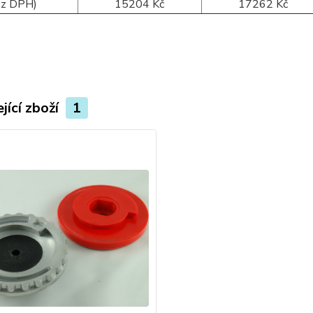
ez DPH)
15204 Kč
17262 Kč
jící zboží
1