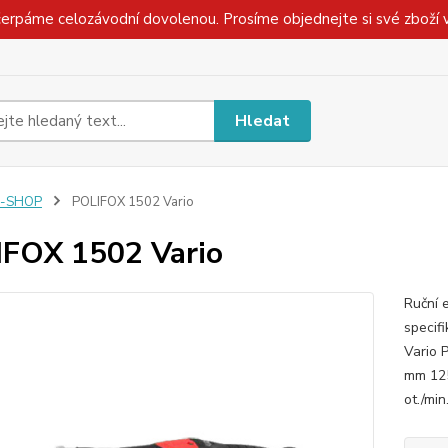
čerpáme celozávodní dovolenou. Prosíme objednejte si své zboží 
Hledat
E-SHOP
POLIFOX 1502 Vario
FOX 1502 Vario
Ruční 
specif
Vario 
mm 125
ot./min