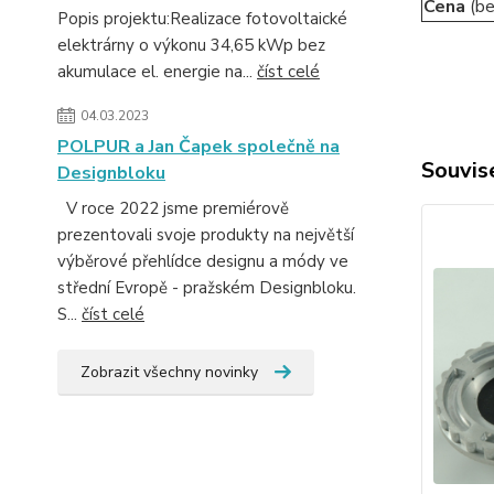
Cena
(b
Popis projektu:Realizace fotovoltaické
elektrárny o výkonu 34,65 kWp bez
akumulace el. energie na...
číst celé
04.03.2023
POLPUR a Jan Čapek společně na
Souvise
Designbloku
V roce 2022 jsme premiérově
prezentovali svoje produkty na největší
výběrové přehlídce designu a módy ve
střední Evropě - pražském Designbloku.
S...
číst celé
Zobrazit všechny novinky