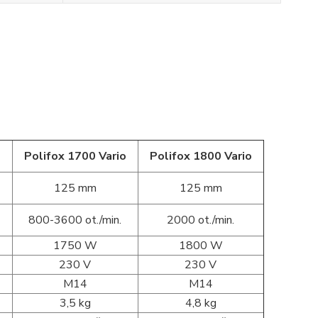
o
Polifox 1700 Vario
Polifox 1800 Vario
125 mm
125 mm
800-3600 ot./min.
2000 ot./min.
1750 W
1800 W
230 V
230 V
M14
M14
3,5 kg
4,8 kg