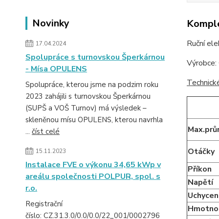
Novinky
Komple
Ruční ele
17.04.2024
Spolupráce s turnovskou Šperkárnou
Výrobce:
- Mísa OPULENS
Technické
Spolupráce, kterou jsme na podzim roku
2023 zahájili s turnovskou Šperkárnou
(SUPŠ a VOŠ Turnov) má výsledek –
skleněnou mísu OPULENS, kterou navrhla
Max.prů
...
číst celé
Otáčky
15.11.2023
Instalace FVE o výkonu 34,65 kWp v
Příkon
areálu společnosti POLPUR, spol. s
Napětí
r.o.
Uchycen
Registrační
Hmotno
číslo: CZ.31.3.0/0.0/0.0/22_001/0002796