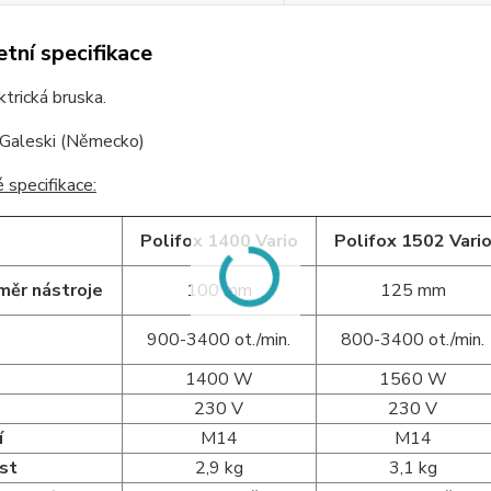
tní specifikace
ktrická bruska.
 Galeski (Německo)
 specifikace:
Polifox 1400 Vario
Polifox 1502 Vari
měr nástroje
100 mm
125 mm
900-3400 ot./min.
800-3400 ot./min.
1400 W
1560 W
230 V
230 V
í
M14
M14
st
2,9 kg
3,1 kg