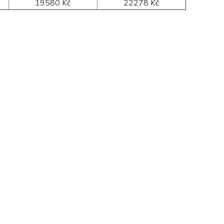
19580 Kč
22278 Kč