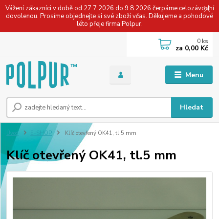
Vážení zákazníci v době od 27.7.2026 do 9.8.2026 čerpáme celozávodní
dovolenou. Prosíme objednejte si své zboží včas. Děkujeme a pohodové
léto přeje firma Polpur.
0
ks
za
0,00 Kč
Menu
Hledat
Úvod
E-SHOP
Klíč otevřený OK41, tl.5 mm
Klíč otevřený OK41, tl.5 mm