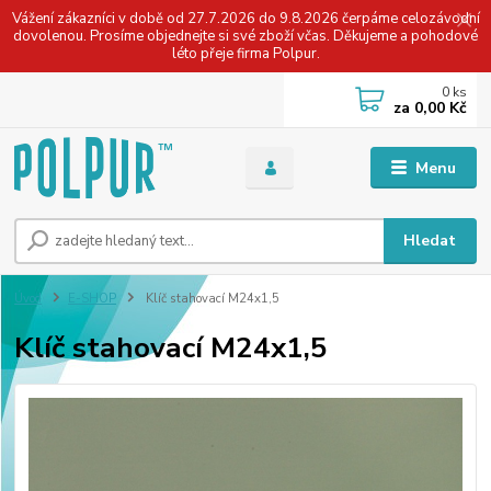
Vážení zákazníci v době od 27.7.2026 do 9.8.2026 čerpáme celozávodní
dovolenou. Prosíme objednejte si své zboží včas. Děkujeme a pohodové
léto přeje firma Polpur.
0
ks
za
0,00 Kč
Menu
Hledat
Úvod
E-SHOP
Klíč stahovací M24x1,5
Klíč stahovací M24x1,5