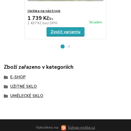
Upínka na nástroje
Klíč otevřen
1 739 Kč
483 Kč
/
ks
/
ks
Skladem
1 437 Kč
bez DPH
399 Kč
bez 
Zvolit variantu
Zboží zařazeno v kategoriích
E-SHOP
UŽITNÉ SKLO
UMĚLECKÉ SKLO
Vytvořeno na
Eshop-rychle.cz